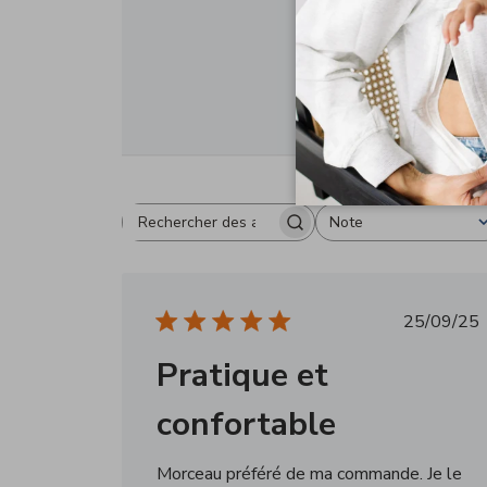
5
4
3
2
1
Note
Rechercher
Toutes les évaluations
des
avis
Date
25/09/25
de
Pratique et
public
confortable
Morceau préféré de ma commande. Je le