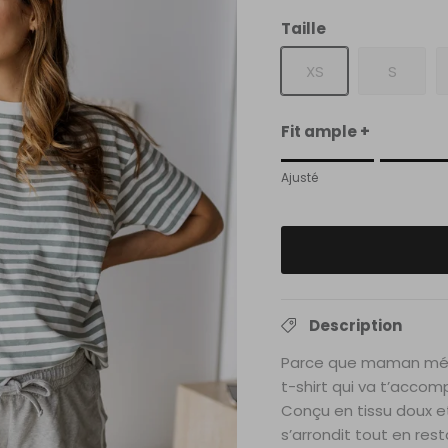
Taille
XS
S
Fit ample +
Rating of 1 means Ajus
Ajusté
Middle rating means A
Rating of 5 means Ove
The rating of this produc
Description
Parce que maman mérite
t-shirt qui va t’acco
Conçu en tissu doux et
s’arrondit tout en rest