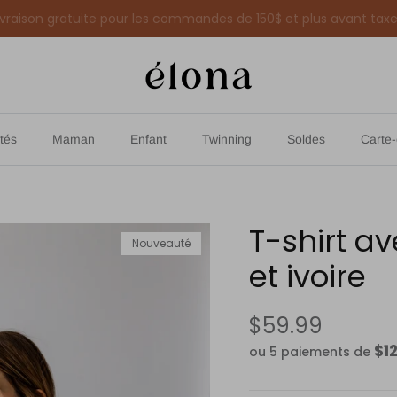
Soldes de fin de saison - Jusqu'à 30% de rabais
tés
Maman
Enfant
Twinning
Soldes
Carte
T-shirt a
Nouveauté
et ivoire
$59.99
$1
ou 5 paiements de