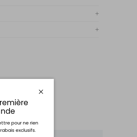
Fermer
première
nde
lettre pour ne rien
abais exclusifs.