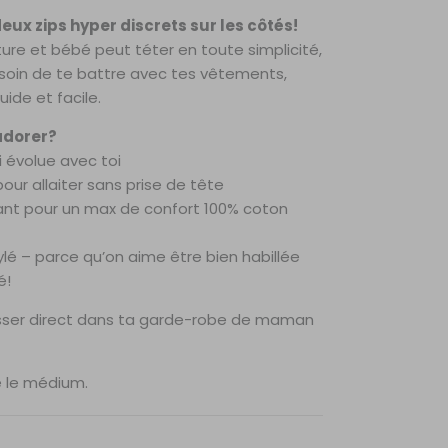
eux zips hyper discrets sur les côtés!
ure et bébé peut téter en toute simplicité,
esoin de te battre avec tes vêtements,
uide et facile.
adorer?
 évolue avec toi
our allaiter sans prise de tête
rant pour un max de confort 100% coton
ylé – parce qu’on aime être bien habillée
é!
glisser direct dans ta garde-robe de maman
e le médium.