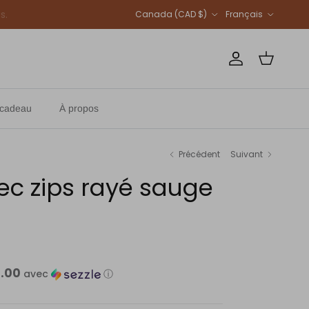
Pays
Langue
Canada (CAD $)
Français
Compte
Panier
-cadeau
À propos
Précédent
Suivant
vec zips rayé sauge
2.00
avec
ⓘ