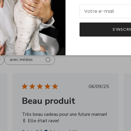
6
5
0
Basé sur 6 av
0
0
S’INSCRI
0
avec médias
Date
06/09/25
de
Beau produit
ation
publication
Très beau cadeau pour une future maman!
🍼 Elle était ravie!