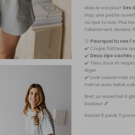
Mais le vrai plus?
Ses d
Hop, une petite ouvert
où que tu sois. Plus b
l’allaitement devient fl
💡
Pourquoi tu vas l’
✔️ Coupe flatteuse qui
✔️
Deux zips cachés
p
✔️ Tissu doux et respi
léger.
✔️ Look casual mais st
même avec bébé coll
Bref, un essentiel à 
badass! 💕
Rachel 5 pieds 11 port