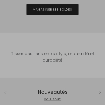
MAGASINER LES SOLDES
Tisser des liens entre style, maternité et
durabilité
Précédent
Suiv
Nouveautés
VOIR TOUT