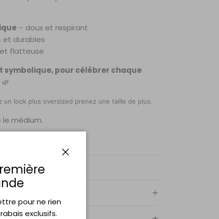
gique
– doux et respirant
s et durables
et flatteuse
t symbolique, pour célébrer chaque
🌿
z un look plus oversized prenez une taille de plus.
e le médium.
Fermer
première
nde
lettre pour ne rien
abais exclusifs.