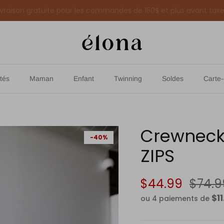
Soldes de fin de saison - Jusqu'à 30% de rabais
tés
Maman
Enfant
Twinning
Soldes
Carte
Crewneck
-40%
ZIPS
$44.99
$74.9
$11
ou 4 paiements de