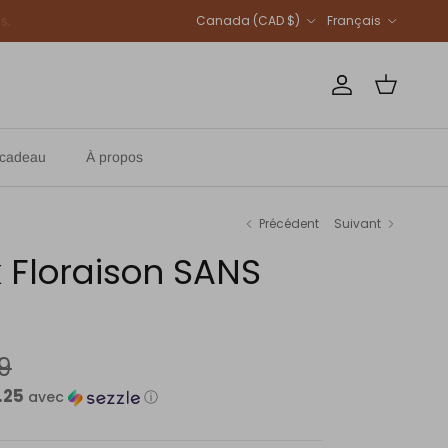
Pays
Langue
Canada (CAD $)
Français
Compte
Panier
-cadeau
À propos
Précédent
Suivant
 Floraison SANS
9
.25
avec
ⓘ