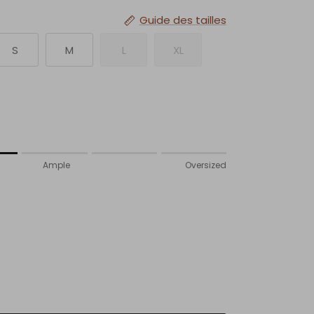
Guide des tailles
S
M
L
XL
té.
Ample
Oversized
mple.
rsized.
t for "" is 2.