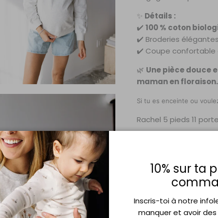
✨
Détails :
✔️
100 % coton biolo
✔️ Broderies élégante
✔️ Coupe confortable 
🌿
Une pièce douce e
maman en floraison.
Si tu es enceinte ou voule
Rachel 5 pieds 11 port
*Vente Finale
10% sur ta 
comma
Entretien
Inscris-toi à notre info
manquer et avoir des r
Livraison