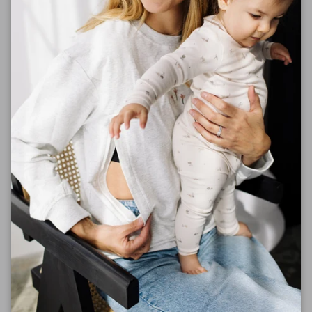
Facebook
Instagram
Lien rapides
Recherche
Points de vente
Boutique
À propos
Livraison et retour
Newsletter
Obtenez 10% sur votre première commande lorsque
vous vous inscrivez à l'infolettre.