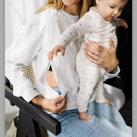
Facebook
Instagram
Lien rapides
Recherche
Points de vente
Boutique
À propos
Livraison et retour
Newsletter
Obtenez 10% sur votre première commande lorsque
vous vous inscrivez à l'infolettre.