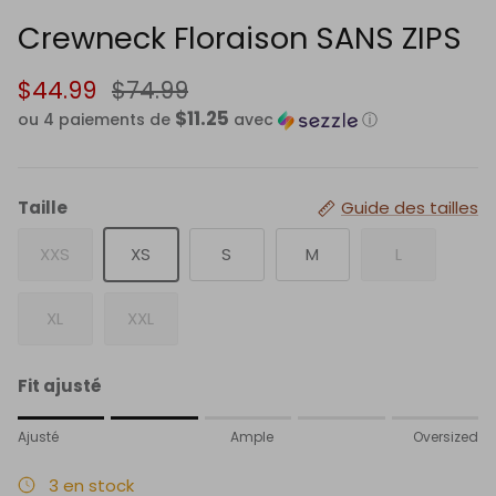
Crewneck Floraison SANS ZIPS
$44.99
$74.99
$11.25
ou 4 paiements de
avec
ⓘ
Taille
Guide des tailles
XXS
XS
S
M
L
XL
XXL
Fit ajusté
Rating of 1 means Ajusté.
Ajusté
Ample
Oversized
Middle rating means Ample.
Rating of 5 means Oversized.
3 en stock
The rating of this product for "" is 2.