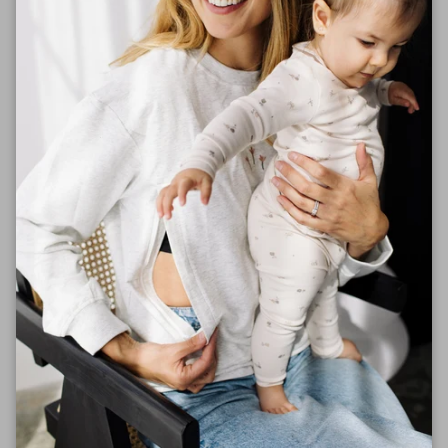
Son design raffiné est sublimé par une
broderie
florale délicate
sur le devant, symbole de
l’épanouissement maternel. Sur la manche, les mots
Maman en floraison
sont finement brodés, un doux
rappel de ta magnifique transformation.
Avec sa coupe intemporelle et son tissu respirant, ce
chandail deviendra un essentiel deta garde-robe,
alliant style et engagement pour une mode plus
responsable. 💕
✨
Détails :
✔️
100 % coton biologique
– doux et respirant
✔️ Broderies élégantes et durables
✔️ Coupe confortable et flatteuse
🌿
Une pièce douce et symbolique, pour célébrer
chaque maman en floraison.
🌿
Si tu es enceinte ou voulez un look plus oversized prenez une
taille de plus.