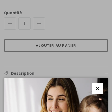
Quantité
AJOUTER AU PANIER
Description
Laisse-toi envelopper par la douceur de notre chandail
Maman en floraison
. Confectionné à
100 % de coton
biologique
, il offre un confort naturel et une sensation
Fermer
agréable sur la peau, idéale pour accompagner
chaque moment de ta maternité.