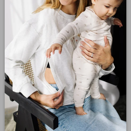
Facebook
Instagram
Lien rapides
Recherche
Points de vente
Boutique
À propos
Livraison et retour
Newsletter
Obtenez 10% sur votre première commande lorsque
vous vous inscrivez à l'infolettre.