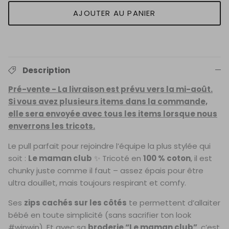
AJOUTER AU PANIER
Description
Pré-vente - La livraison est prévu vers la mi-août.
Si vous avez plusieurs items dans la commande,
elle sera envoyée avec tous les items lorsque nous
enverrons les tricots.
Le pull parfait pour rejoindre l’équipe la plus stylée qui
soit :
Le maman club
✨ Tricoté en
100 % coton
, il est
chunky juste comme il faut – assez épais pour être
ultra douillet, mais toujours respirant et comfy.
Ses
zips cachés sur les côtés
te permettent d’allaiter
bébé en toute simplicité (sans sacrifier ton look
#winwin). Et avec sa
broderie “Le maman club”
, c’est