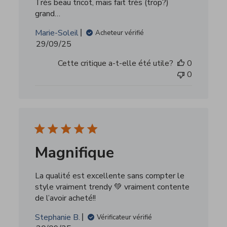
grand…
Marie-Soleil
Acheteur vérifié
Date
29/09/25
de
Cette critique a-t-elle été utile?
0
publication
0
Magnifique
La qualité est excellente sans compter le
style vraiment trendy 💚 vraiment contente
de l’avoir acheté!!
Stephanie B.
Vérificateur vérifié
Date
20/09/25