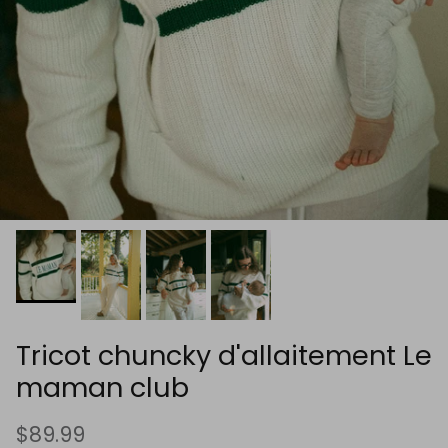
Tricot chuncky d'allaitement Le
maman club
$89.99
$18.00
ou 5 paiements de
avec
ⓘ