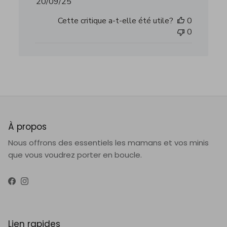
de
Cette critique a-t-elle été utile?
0
publication
0
À propos
Nous offrons des essentiels les mamans et vos minis
que vous voudrez porter en boucle.
Facebook
Instagram
Lien rapides