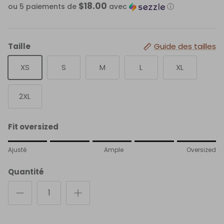
Taille
Guide des tailles
XS
S
M
L
XL
2XL
Fit oversized
Rating of 1 means Ajusté.
Ajusté
Ample
Oversized
Middle rating means Ample.
Rating of 5 means Oversized.
Quantité
The rating of this product for "" is 5.