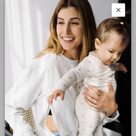
Filtres
Rechercher
Fermer
Trier par
:
Plus récent
des
avis
Oversize, j’adore. Confortable et de bonne
qualité.
Date
Mégane
11/02/26
Acheteur vérifié
de
Cette critique a-t-elle été utile?
0
publication
0
Le chandail est fait assez grand, mais hyper
confortable. Super pratique pour